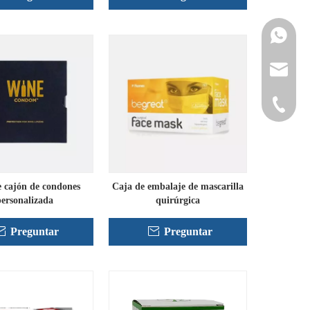
Contacta
info@cne
+86-152
 cajón de condones
Caja de embalaje de mascarilla
ersonalizada
quirúrgica
Preguntar
Preguntar