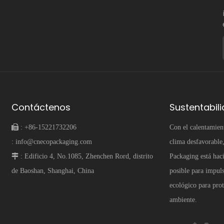
Contáctenos
Sustentabil
 :
+86-15221732206
Con el calentamien
:
info@cnecopackaging.com
clima desfavorabl
 :
Edificio 4, No.1085, Zhenchen Rord, distrito
Packaging está hac
de Baoshan, Shanghai, China
posible para impul
ecológico para pro
ambiente.