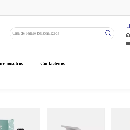
L


re nosotros
Contáctenos