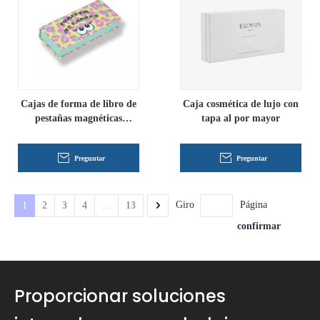
Cajas de forma de libro de
Caja cosmética de lujo con
pestañas magnéticas
tapa al por mayor
personalizadas envasado al
por mayor
Preguntar
Preguntar
Giro
Página
1
2
3
4
...
13
confirmar
Proporcionar soluciones