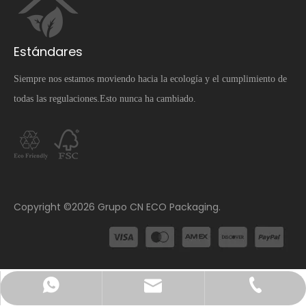
Estándares
Siempre nos estamos moviendo hacia la ecología y el cumplimiento de
todas las regulaciones.Esto nunca ha cambiado.
​Copyright ©
2026
Grupo CN ECO Packaging.
info@cnecopackaging.com
Contactar vía WhatsApp
+86-15221732206