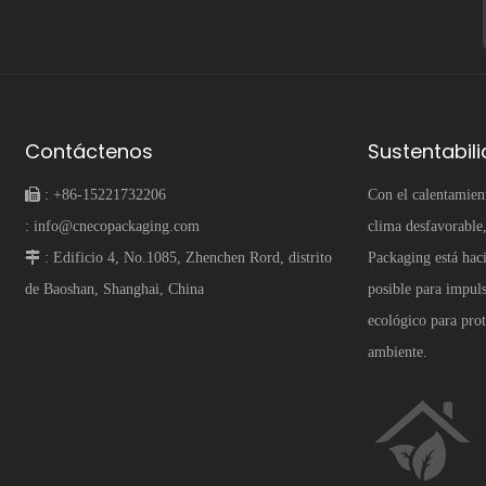
Contáctenos
Sustentabil
 :
+86-15221732206
Con el calentamien
:
info@cnecopackaging.com
clima desfavorabl
 :
Edificio 4, No.1085, Zhenchen Rord, distrito
Packaging está hac
de Baoshan, Shanghai, China
posible para impul
ecológico para pro
ambiente.