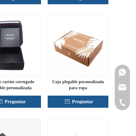
Contacta
e cartón corrugado
Caja plegable personalizada
info@cne
ble personalizada
para ropa
Preguntar
Preguntar
+86-152