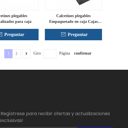
etines plegables
Calcetines plegables
alizados para caja
Empaquetado en caja Cajas
rígidas personalizadas Papel
estucado
Preguntar
Preguntar
confirmar
Giro
Página
1
2
¡Regístrese para recibir ofertas y actualizaciones
exclusivas!