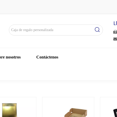
L


re nosotros
Contáctenos