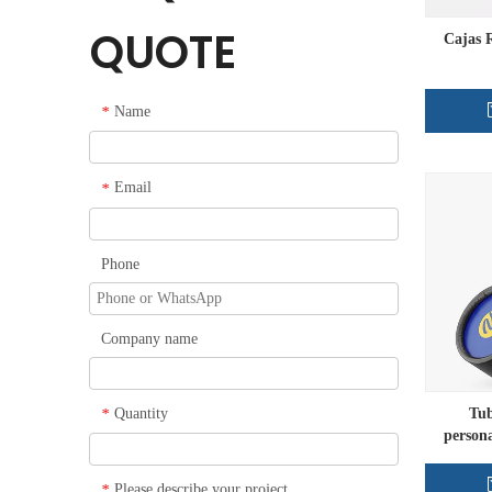
QUOTE
Cajas 
Name
*
Email
*
Phone
Company name
Quantity
Tub
*
person
Please describe your project
*