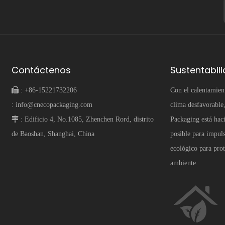
Contáctenos
Sustentabil
 :
+86-15221732206
Con el calentamien
:
info@cnecopackaging.com
clima desfavorabl
 :
Edificio 4, No.1085, Zhenchen Rord, distrito
Packaging está hac
de Baoshan, Shanghai, China
posible para impul
ecológico para pro
ambiente.