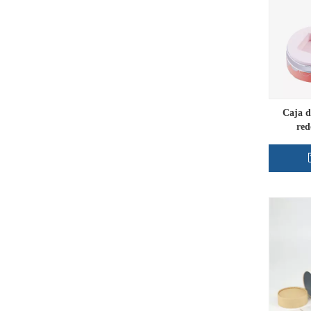
Caja d
red