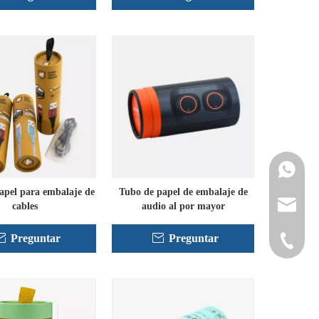
Contacta
apel para embalaje de
Tubo de papel de embalaje de
info@cne
cables
audio al por mayor
Preguntar
Preguntar
+86-152