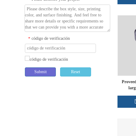
código de verificación
*
Submit
Reset
Proveed
larg