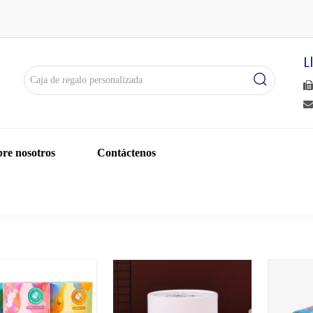
L


re nosotros
Contáctenos