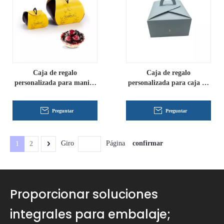
Caja de regalo
Caja de regalo
personalizada para manija
personalizada para caja de
de caja de pastel
pastel coreano
Preguntar
Preguntar
confirmar
Giro
Página
1
2
Proporcionar soluciones
integrales para embalaje;