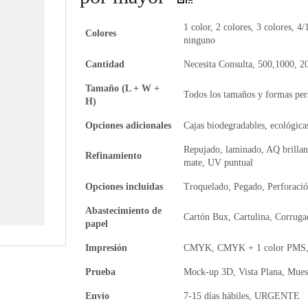
1 color, 2 colores, 3 colores, 4/
Colores
ninguno
Cantidad
Necesita Consulta, 500,1000, 2
Tamaño (L + W +
Todos los tamaños y formas per
H)
Opciones adicionales
Cajas biodegradables, ecológicas
Repujado, laminado, AQ brillan
Refinamiento
mate, UV puntual
Opciones incluidas
Troquelado, Pegado, Perforaci
Abastecimiento de
Cartón Bux, Cartulina, Corruga
papel
Impresión
CMYK, CMYK + 1 color PMS, 
Prueba
Mock-up 3D, Vista Plana, Muest
Envío
7-15 días hábiles, URGENTE