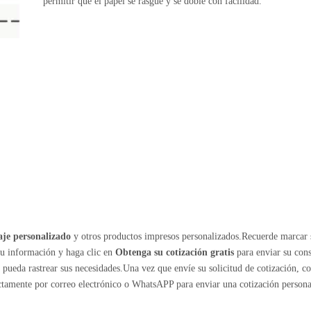
permitir que el papel se rasgue y se doble con facilidad.
je personalizado
y otros productos impresos personalizados.Recuerde marcar 
su información y haga clic en
Obtenga su cotización gratis
para enviar su cons
ueda rastrear sus necesidades.Una vez que envíe su solicitud de cotización, c
ectamente por correo electrónico o WhatsAPP para enviar una cotización persona