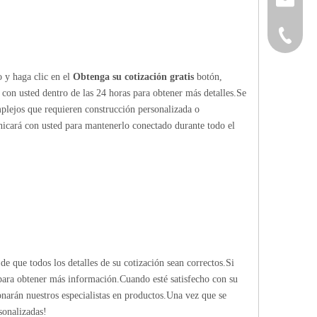
+86-152
o y haga clic en el
Obtenga su cotización gratis
botón,
 con usted dentro de las 24 horas para obtener más detalles.Se
mplejos que requieren construcción personalizada o
nicará con usted para mantenerlo conectado durante todo el
de que todos los detalles de su cotización sean correctos.Si
 para obtener más información.Cuando esté satisfecho con su
ionarán nuestros especialistas en productos.Una vez que se
sonalizadas!