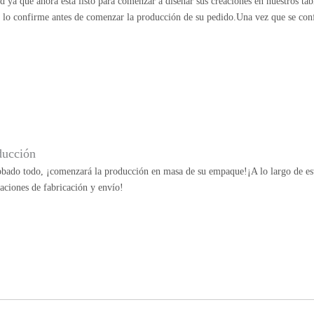
ad ya que ahora está listo para comenzar a diseñar sus creaciones en nuestros ta
e lo confirme antes de comenzar la producción de su pedido.Una vez que se con
ducción
bado todo, ¡comenzará la producción en masa de su empaque!¡A lo largo de esta
aciones de fabricación y envío!