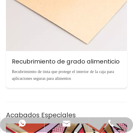
Recubrimiento de grado alimenticio
Recubrimiento de tinta que protege el interior de la caja para
aplicaciones seguras para alimentos
Acabados Especiales
info@cnecopackaging.com
Contactar vía WhatsApp
+86-15221732206