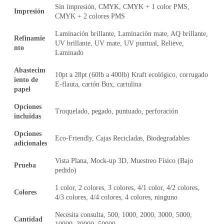
Sin impresión, CMYK, CMYK + 1 color PMS,
Impresión
CMYK + 2 colores PMS
Laminación brillante, Laminación mate, AQ brillante,
Refinamie
UV brillante, UV mate, UV puntual, Relieve,
nto
Laminado
Abastecim
10pt a 28pt (60lb a 400lb) Kraft ecológico, corrugado
iento de
E-flauta, cartón Bux, cartulina
papel
Opciones
Troquelado, pegado, puntuado, perforación
incluidas
Opciones
Eco-Friendly, Cajas Recicladas, Biodegradables
adicionales
Vista Plana, Mock-up 3D, Muestreo Físico (Bajo
Prueba
pedido)
1 color, 2 colores, 3 colores, 4/1 color, 4/2 colores,
Colores
4/3 colores, 4/4 colores, 4 colores, ninguno
Necesita consulta, 500, 1000, 2000, 3000, 5000,
Cantidad