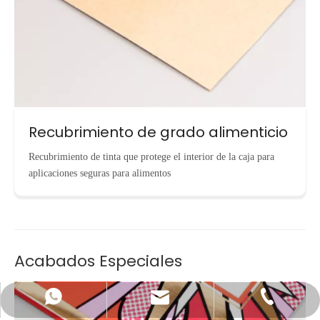
Recubrimiento de grado alimenticio
Recubrimiento de tinta que protege el interior de la caja para
aplicaciones seguras para alimentos
Acabados Especiales
info@cnecopackaging.com
Contactar vía WhatsApp
+86-15221732206