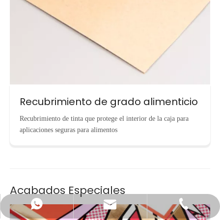
Recubrimiento de grado alimenticio
Recubrimiento de tinta que protege el interior de la caja para
aplicaciones seguras para alimentos
Acabados Especiales
info@cnecopackaging.com
Contactar vía WhatsApp
+86-15221732206