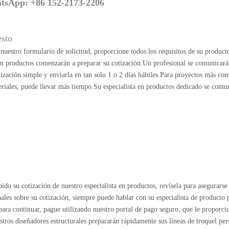
tsApp: +86 152-2173-2206
esto
uestro formulario de solicitud, proporcione todos los requisitos de su product
 en productos comenzarán a preparar su cotización.Un profesional se comunicará
ización simple y enviarla en tan solo 1 o 2 días hábiles.Para proyectos más co
riales, puede llevar más tiempo.Su especialista en productos dedicado se comu
ido su cotización de nuestro especialista en productos, revísela para asegurarse 
nales sobre su cotización, siempre puede hablar con su especialista de producto
o para continuar, pague utilizando nuestro portal de pago seguro, que le proporc
estros diseñadores estructurales prepararán rápidamente sus líneas de troquel per