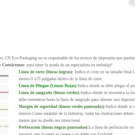
nes, CN Eco Packaging no es responsable de los errores de impresión que pueda
 o
Contáctenos
para tener la ayuda de un especialista en embalaje!
Línea de corte (líneas negras):
Indica el corte en su tamaño final.L
menos 0,125 pulgadas dentro de la línea de corte.
Línea de Pliegue (Líneas Rojas):
Indica dónde se debe plegar el pr
Línea de sangrado (líneas verdes):
Indica dónde se encuentra la lín
debe extenderse hasta la línea de sangrado para obtener una impresió
Margen de seguridad (líneas verdes punteadas):
Indica dónde se d
interior.Como estándar de la industria, todas las ilustraciones deben
menos que su diseño sea intencional.
Perforación (líneas negras punteadas):
La línea de perforación se
permitir que el papel se rasgue y se doble con facilidad.