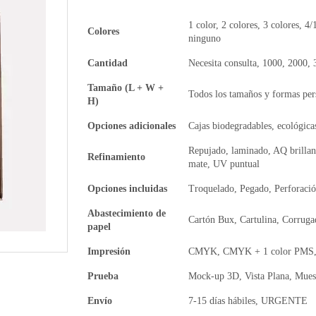
1 color, 2 colores, 3 colores, 4/
Colores
ninguno
Cantidad
Necesita consulta, 1000, 2000,
Tamaño (L + W +
Todos los tamaños y formas per
H)
Opciones adicionales
Cajas biodegradables, ecológicas
Repujado, laminado, AQ brillan
Refinamiento
mate, UV puntual
Opciones incluidas
Troquelado, Pegado, Perforaci
Abastecimiento de
Cartón Bux, Cartulina, Corruga
papel
Impresión
CMYK, CMYK + 1 color PMS, 
Prueba
Mock-up 3D, Vista Plana, Muest
Envío
7-15 días hábiles, URGENTE