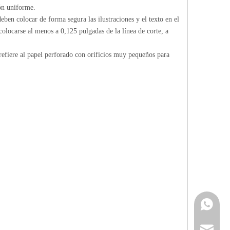
ón uniforme.
eben colocar de forma segura las ilustraciones y el texto en el
 colocarse al menos a 0,125 pulgadas de la línea de corte, a
 refiere al papel perforado con orificios muy pequeños para
Contacta
info@cne