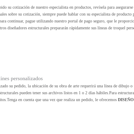
ido su cotización de nuestro especialista en productos, revísela para asegurarse 
nales sobre su cotización, siempre puede hablar con su especialista de producto
o para continuar, pague utilizando nuestro portal de pago seguro, que le proporc
stros diseñadores estructurales prepararán rápidamente sus líneas de troquel pers
lines personalizados
zado su pedido, la ubicación de su obra de arte requerirá una línea de dibujo o u
structurales pueden tener sus archivos listos en 1 o 2 días hábiles.Para estructu
itos.Tenga en cuenta que una vez que realiza un pedido, le ofrecemos
DISEÑO