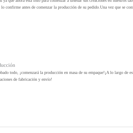
ad ya que ahora está listo para comenzar a diseñar sus creaciones en nuestros ta
e lo confirme antes de comenzar la producción de su pedido.Una vez que se con
ducción
bado todo, ¡comenzará la producción en masa de su empaque!¡A lo largo de esta
aciones de fabricación y envío!