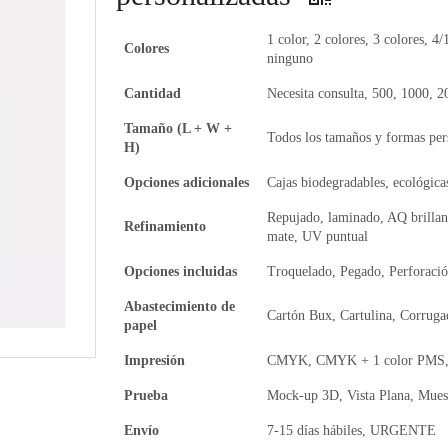
1 color, 2 colores, 3 colores, 4/
Colores
ninguno
Cantidad
Necesita consulta, 500, 1000, 
Tamaño (L + W +
Todos los tamaños y formas per
H)
Opciones adicionales
Cajas biodegradables, ecológicas
Repujado, laminado, AQ brillan
Refinamiento
mate, UV puntual
Opciones incluidas
Troquelado, Pegado, Perforaci
Abastecimiento de
Cartón Bux, Cartulina, Corruga
papel
Impresión
CMYK, CMYK + 1 color PMS, 
Prueba
Mock-up 3D, Vista Plana, Muest
Envío
7-15 días hábiles, URGENTE