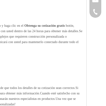
+86-152
o y haga clic en el
Obtenga su cotización gratis
botón,
 con usted dentro de las 24 horas para obtener más detalles.Se
mplejos que requieren construcción personalizada o
nicará con usted para mantenerlo conectado durante todo el
de que todos los detalles de su cotización sean correctos.Si
 para obtener más información.Cuando esté satisfecho con su
ionarán nuestros especialistas en productos.Una vez que se
sonalizadas!