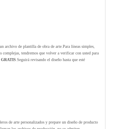
n archivo de plantilla de obra de arte.Para líneas simples,
ras complejas, tendremos que volver a verificar con usted para
 GRATIS
.Seguirá revisando el diseño hasta que esté
bleros de arte personalizados y prepare un diseño de producto
firman los archivos de producción, no se admiten