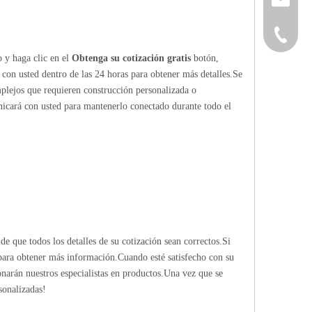
+86-152
o y haga clic en el
Obtenga su cotización gratis
botón,
 con usted dentro de las 24 horas para obtener más detalles.Se
mplejos que requieren construcción personalizada o
nicará con usted para mantenerlo conectado durante todo el
de que todos los detalles de su cotización sean correctos.Si
 para obtener más información.Cuando esté satisfecho con su
ionarán nuestros especialistas en productos.Una vez que se
sonalizadas!