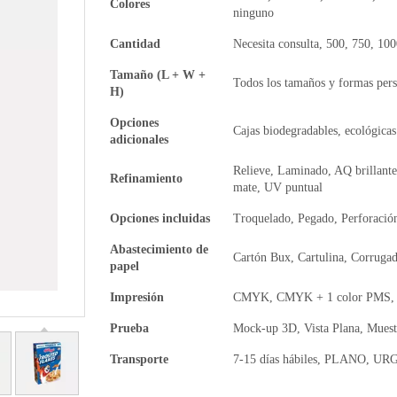
Colores
ninguno
Cantidad
Necesita consulta, 500, 750, 10
Tamaño (L + W +
Todos los tamaños y formas pers
H)
Opciones
Cajas biodegradables, ecológicas
adicionales
Relieve, Laminado, AQ brillante
Refinamiento
mate, UV puntual
Opciones incluidas
Troquelado, Pegado, Perforació
Abastecimiento de
Cartón Bux, Cartulina, Corrugad
papel
Impresión
CMYK, CMYK + 1 color PMS, C
Prueba
Mock-up 3D, Vista Plana, Muest
Transporte
7-15 días hábiles, PLANO, U