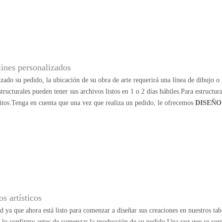
lines personalizados
zado su pedido, la ubicación de su obra de arte requerirá una línea de dibujo o u
structurales pueden tener sus archivos listos en 1 o 2 días hábiles.Para estructu
itos.Tenga en cuenta que una vez que realiza un pedido, le ofrecemos
DISEÑO
s artísticos
ad ya que ahora está listo para comenzar a diseñar sus creaciones en nuestros ta
e lo confirme antes de comenzar la producción de su pedido.Una vez que se con