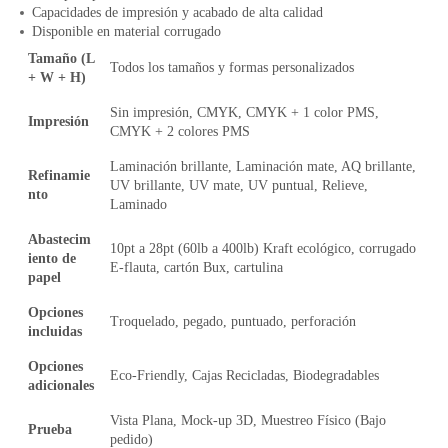
Capacidades de impresión y acabado de alta calidad
Disponible en material corrugado
Tamaño (L
Todos los tamaños y formas personalizados
+ W + H)
Sin impresión, CMYK, CMYK + 1 color PMS,
Impresión
CMYK + 2 colores PMS
Laminación brillante, Laminación mate, AQ brillante,
Refinamie
UV brillante, UV mate, UV puntual, Relieve,
nto
Laminado
Abastecim
10pt a 28pt (60lb a 400lb) Kraft ecológico, corrugado
iento de
E-flauta, cartón Bux, cartulina
papel
Opciones
Troquelado, pegado, puntuado, perforación
incluidas
Opciones
Eco-Friendly, Cajas Recicladas, Biodegradables
adicionales
Vista Plana, Mock-up 3D, Muestreo Físico (Bajo
Prueba
pedido)