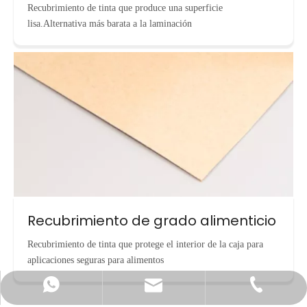
Recubrimiento de tinta que produce una superficie
lisa.Alternativa más barata a la laminación
Recubrimiento de grado alimenticio
Recubrimiento de tinta que protege el interior de la caja para
aplicaciones seguras para alimentos
info@cnecopackaging.com
Contactar vía WhatsApp
+86-15221732206