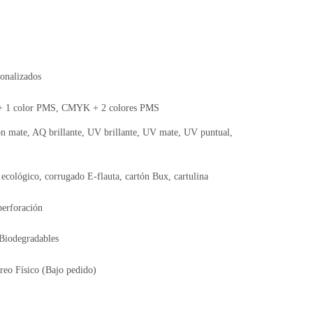
onalizados
 1 color PMS, CMYK + 2 colores PMS
n mate, AQ brillante, UV brillante, UV mate, UV puntual,
 ecológico, corrugado E-flauta, cartón Bux, cartulina
perforación
 Biodegradables
reo Físico (Bajo pedido)