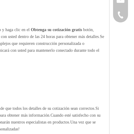
+86-152
o y haga clic en el
Obtenga su cotización gratis
botón,
 con usted dentro de las 24 horas para obtener más detalles.Se
mplejos que requieren construcción personalizada o
nicará con usted para mantenerlo conectado durante todo el
de que todos los detalles de su cotización sean correctos.Si
 para obtener más información.Cuando esté satisfecho con su
ionarán nuestros especialistas en productos.Una vez que se
sonalizadas!