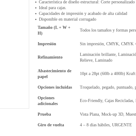
Característica de diseño estructural: Corte personalizado
Ideal para cajas.
Capacidades de impresión y acabado de alta calidad
Disponible en material corrugado
Tamaño (L + W +
Todos los tamaños y formas pers
H)
Impresión
Sin impresión, CMYK, CMYK +
Laminación brillante, Laminació
Refinamiento
Relieve, Laminado
Abastecimiento de
10pt a 28pt (60lb a 400lb) Kraft
papel
Opciones incluidas
Troquelado, pegado, puntuado, 
Opciones
Eco-Friendly, Cajas Recicladas,
adicionales
Prueba
Vista Plana, Mock-up 3D, Muest
Giro de vuelta
4 – 8 días hábiles, URGENTE