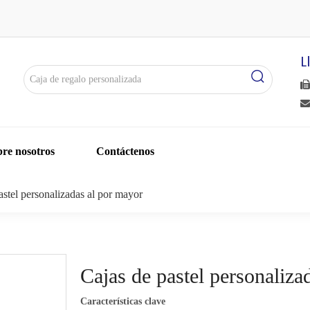
L


re nosotros
Contáctenos
astel personalizadas al por mayor
Cajas de pastel personaliz
Características clave