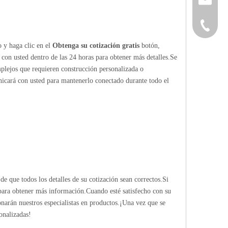
+86-152
o y haga clic en el
Obtenga su cotización gratis
botón,
 con usted dentro de las 24 horas para obtener más detalles.Se
mplejos que requieren construcción personalizada o
nicará con usted para mantenerlo conectado durante todo el
de que todos los detalles de su cotización sean correctos.Si
 para obtener más información.Cuando esté satisfecho con su
ionarán nuestros especialistas en productos.¡Una vez que se
onalizadas!