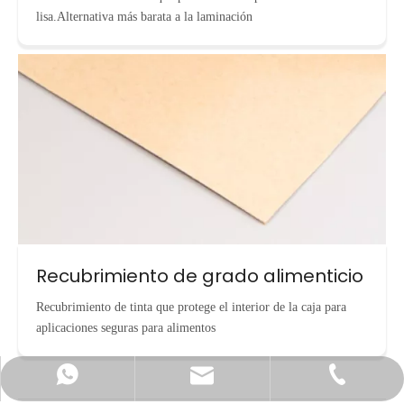
lisa.Alternativa más barata a la laminación
Recubrimiento de grado alimenticio
Recubrimiento de tinta que protege el interior de la caja para
aplicaciones seguras para alimentos
info@cnecopackaging.com
Contactar vía WhatsApp
+86-15221732206