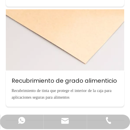
Recubrimiento de grado alimenticio
Recubrimiento de tinta que protege el interior de la caja para
aplicaciones seguras para alimentos
info@cnecopackaging.com
Contactar vía WhatsApp
+86-15221732206