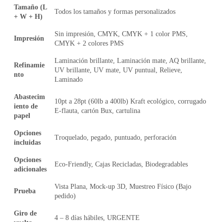
Tamaño (L
Todos los tamaños y formas personalizados
+ W + H)
Sin impresión, CMYK, CMYK + 1 color PMS,
Impresión
CMYK + 2 colores PMS
Laminación brillante, Laminación mate, AQ brillante,
Refinamie
UV brillante, UV mate, UV puntual, Relieve,
nto
Laminado
Abastecim
10pt a 28pt (60lb a 400lb) Kraft ecológico, corrugado
iento de
E-flauta, cartón Bux, cartulina
papel
Opciones
Troquelado, pegado, puntuado, perforación
incluidas
Opciones
Eco-Friendly, Cajas Recicladas, Biodegradables
adicionales
Vista Plana, Mock-up 3D, Muestreo Físico (Bajo
Prueba
pedido)
Giro de
4 – 8 días hábiles, URGENTE