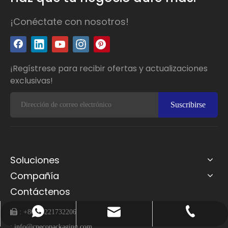
¡Conéctate con nosotros!
¡Regístrese para recibir ofertas y actualizaciones
exclusivas!
Suscribirse
Soluciones
Compañía
Contáctenos
 :
+86-15221732206
info@cnecopackaging.com
Contactar vía WhatsApp
+86-15221732206
:
info@cnecopackaging.com