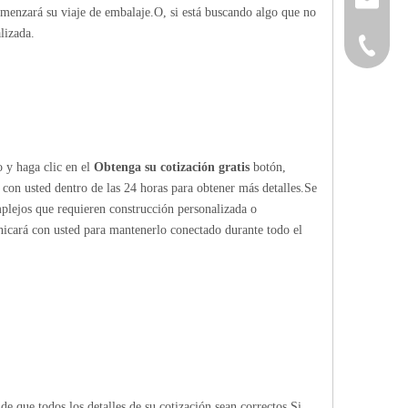
omenzará su viaje de embalaje.O, si está buscando algo que no
lizada.
+86-152
o y haga clic en el
Obtenga su cotización gratis
botón,
 con usted dentro de las 24 horas para obtener más detalles.Se
mplejos que requieren construcción personalizada o
nicará con usted para mantenerlo conectado durante todo el
de que todos los detalles de su cotización sean correctos.Si