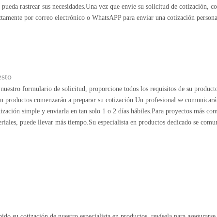
ueda rastrear sus necesidades.Una vez que envíe su solicitud de cotización, c
ectamente por correo electrónico o WhatsAPP para enviar una cotización persona
esto
uestro formulario de solicitud, proporcione todos los requisitos de su product
 en productos comenzarán a preparar su cotización.Un profesional se comunicará
ización simple y enviarla en tan solo 1 o 2 días hábiles.Para proyectos más co
riales, puede llevar más tiempo.Su especialista en productos dedicado se comu
ido su cotización de nuestro especialista en productos, revísela para asegurarse 