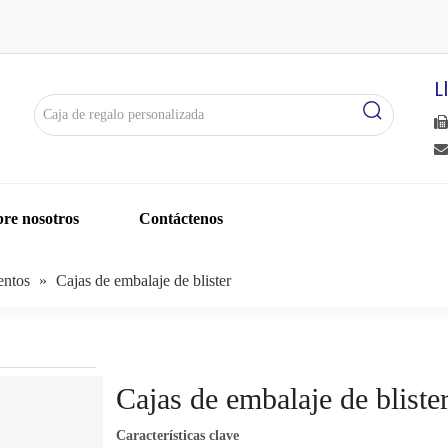
L


re nosotros
Contáctenos
entos
»
Cajas de embalaje de blister
Cajas de embalaje de bliste
Características clave