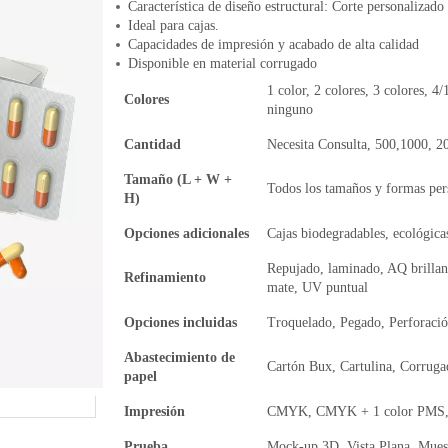
Característica de diseño estructural: Corte personalizado
Ideal para cajas.
Capacidades de impresión y acabado de alta calidad
Disponible en material corrugado
1 color, 2 colores, 3 colores, 4/
Colores
ninguno
Cantidad
Necesita Consulta, 500,1000, 2
Tamaño (L + W +
Todos los tamaños y formas per
H)
Opciones adicionales
Cajas biodegradables, ecológicas
Repujado, laminado, AQ brillan
Refinamiento
mate, UV puntual
Opciones incluidas
Troquelado, Pegado, Perforaci
Abastecimiento de
Cartón Bux, Cartulina, Corruga
papel
Impresión
CMYK, CMYK + 1 color PMS, 
Prueba
Mock-up 3D, Vista Plana, Muest