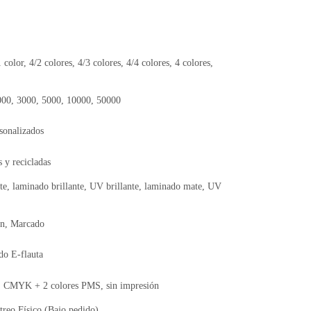
1 color, 4/2 colores, 4/3 colores, 4/4 colores, 4 colores,
000, 3000, 5000, 10000, 50000
sonalizados
 y recicladas
te, laminado brillante, UV brillante, laminado mate, UV
ón, Marcado
do E-flauta
CMYK + 2 colores PMS, sin impresión
reo Físico (Bajo pedido)