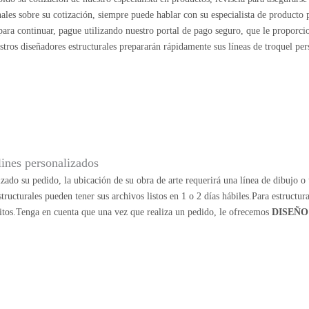
nales sobre su cotización, siempre puede hablar con su especialista de producto
o para continuar, pague utilizando nuestro portal de pago seguro, que le proporc
estros diseñadores estructurales prepararán rápidamente sus líneas de troquel per
lines personalizados
zado su pedido, la ubicación de su obra de arte requerirá una línea de dibujo o u
structurales pueden tener sus archivos listos en 1 o 2 días hábiles.Para estructu
itos.Tenga en cuenta que una vez que realiza un pedido, le ofrecemos
DISEÑO