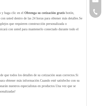
+86-152
o y haga clic en el
Obtenga su cotización gratis
botón,
 con usted dentro de las 24 horas para obtener más detalles.Se
mplejos que requieren construcción personalizada o
nicará con usted para mantenerlo conectado durante todo el
de que todos los detalles de su cotización sean correctos.Si
 para obtener más información.Cuando esté satisfecho con su
ionarán nuestros especialistas en productos.Una vez que se
sonalizadas!