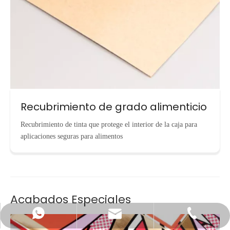
Recubrimiento de grado alimenticio
Recubrimiento de tinta que protege el interior de la caja para
aplicaciones seguras para alimentos
Acabados Especiales
info@cnecopackaging.com
Contactar vía WhatsApp
+86-15221732206