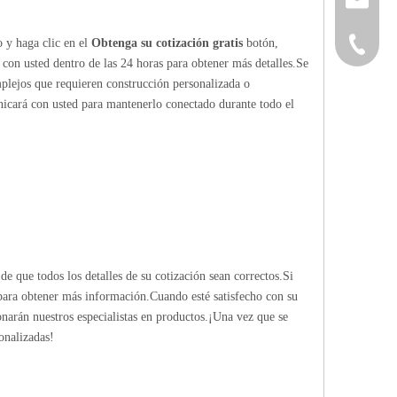
o y haga clic en el
Obtenga su cotización gratis
botón,
+86-152
 con usted dentro de las 24 horas para obtener más detalles.Se
mplejos que requieren construcción personalizada o
nicará con usted para mantenerlo conectado durante todo el
de que todos los detalles de su cotización sean correctos.Si
 para obtener más información.Cuando esté satisfecho con su
ionarán nuestros especialistas en productos.¡Una vez que se
onalizadas!