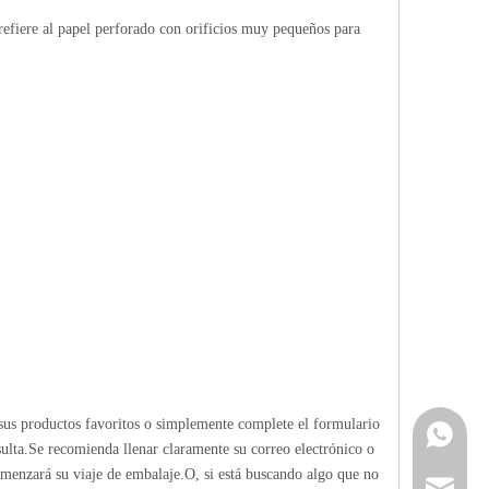
 refiere al papel perforado con orificios muy pequeños para
sus productos favoritos o simplemente complete el formulario
Contacta
ulta.Se recomienda llenar claramente su correo electrónico o
omenzará su viaje de embalaje.O, si está buscando algo que no
info@cne