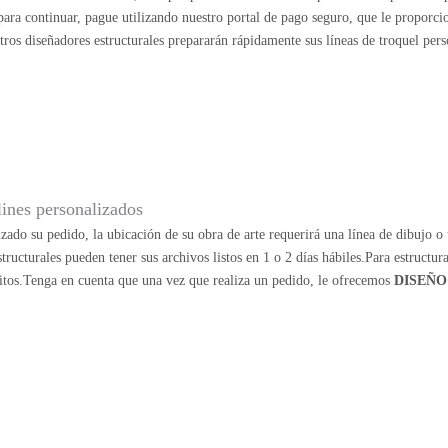
o para continuar, pague utilizando nuestro portal de pago seguro, que le proporc
stros diseñadores estructurales prepararán rápidamente sus líneas de troquel pers
lines personalizados
zado su pedido, la ubicación de su obra de arte requerirá una línea de dibujo o u
structurales pueden tener sus archivos listos en 1 o 2 días hábiles.Para estructu
itos.Tenga en cuenta que una vez que realiza un pedido, le ofrecemos
DISEÑO